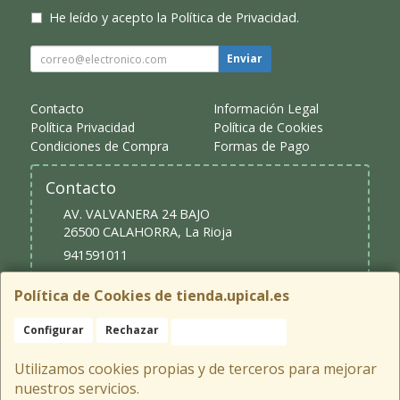
He leído y acepto la
Política de Privacidad
.
Enviar
Contacto
Información Legal
Política Privacidad
Política de Cookies
Condiciones de Compra
Formas de Pago
Contacto
AV. VALVANERA 24 BAJO
26500
CALAHORRA
,
La Rioja
941591011
upical@upical.es
Política de Cookies de tienda.upical.es
Configurar
Rechazar
Aceptar Cookies
Horario
9:30 - 13:30 y 16:30 - 20:00
Utilizamos cookies propias y de terceros para mejorar
nuestros servicios.