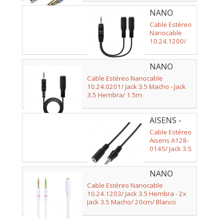
NANO
CABLE -
Cable Estéreo
10.24.1200
Nanocable
10.24.1200/
Jack 3.5 Macho
- 2x Jack 3.5
NANO
Hembra/
15cm/ Negro
CABLE -
Cable Estéreo Nanocable
10.24.0201
10.24.0201/ Jack 3.5 Macho - Jack
3.5 Hembra/ 1.5m
AISENS -
A128-0145
Cable Estéreo
Aisens A128-
0145/ Jack 3.5
Macho - Jack
3.5 Hembra/
NANO
Hasta 0.1W/
1.5m/ Negro
CABLE -
Cable Estéreo Nanocable
10.24.1203
10.24.1203/ Jack 3.5 Hembra - 2x
Jack 3.5 Macho/ 20cm/ Blanco