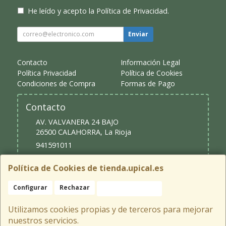
He leído y acepto la
Política de Privacidad
.
Enviar
Contacto
Información Legal
Política Privacidad
Política de Cookies
Condiciones de Compra
Formas de Pago
Contacto
AV. VALVANERA 24 BAJO
26500
CALAHORRA
,
La Rioja
941591011
upical@upical.es
Política de Cookies de tienda.upical.es
Configurar
Rechazar
Aceptar Cookies
Horario
9:30 - 13:30 y 16:30 - 20:00
Utilizamos cookies propias y de terceros para mejorar
nuestros servicios.