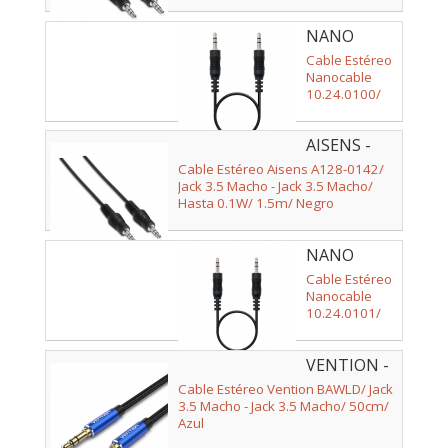
NANO
CABLE -
Cable Estéreo
10.24.0100
Nanocable
10.24.0100/
Jack 3.5 Macho
- Jack 3.5
AISENS -
Macho/ 30cm/
Negro
A128-0142
Cable Estéreo Aisens A128-0142/
Jack 3.5 Macho - Jack 3.5 Macho/
Hasta 0.1W/ 1.5m/ Negro
NANO
CABLE -
Cable Estéreo
10.24.0101
Nanocable
10.24.0101/
Jack 3.5 Macho
- Jack 3.5
VENTION -
Macho/ 1.5m
BAWLD
Cable Estéreo Vention BAWLD/ Jack
3.5 Macho - Jack 3.5 Macho/ 50cm/
Azul