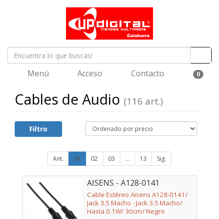
Menú
Acceso
Contacto
0
Cables de Audio
(116 art.)
Filtro
Ant.
01
02
03
...
13
Sig.
AISENS - A128-0141
Cable Estéreo Aisens A128-0141/
Jack 3.5 Macho - Jack 3.5 Macho/
Hasta 0.1W/ 30cm/ Negro