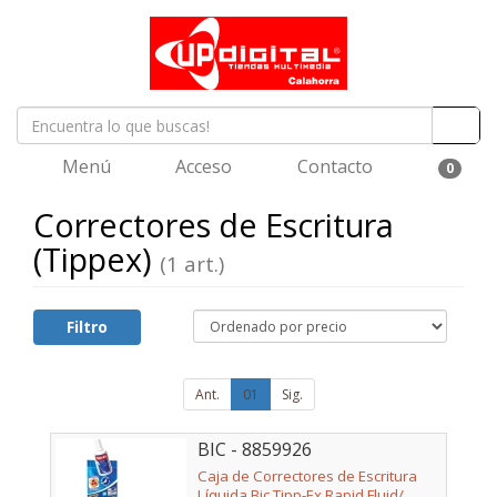
Menú
Acceso
Contacto
0
Correctores de Escritura
(Tippex)
(1 art.)
Filtro
Ant.
01
Sig.
BIC - 8859926
Caja de Correctores de Escritura
Líquida Bic Tipp-Ex Rapid Fluid/