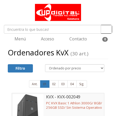
Menú
Acceso
Contacto
0
Ordenadores KvX
(30 art.)
Filtro
Ant.
01
02
03
04
Sig.
KVX - KVX-002049
PC KVX Basic 1 Athlon 3000G/ 8GB/
256GB SSD/ Sin Sistema Operativo