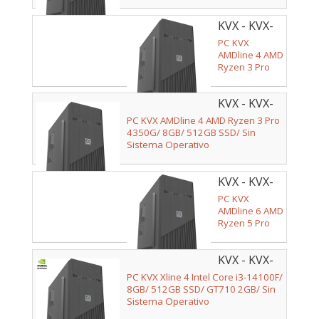
KVX - KVX-
002048
PC KVX
AMDline 4 AMD
Ryzen 3 Pro
4350G/ 8GB/
256GB SSD/
KVX - KVX-
Sin Sistema
Operativo
002046
PC KVX AMDline 4 AMD Ryzen 3 Pro
4350G/ 8GB/ 512GB SSD/ Sin
Sistema Operativo
KVX - KVX-
002025
PC KVX
AMDline 6 AMD
Ryzen 5 Pro
5655G/ 8GB/
512GB SSD/
KVX - KVX-
Sin Sistema
Operativo
002042
PC KVX Xline 4 Intel Core i3-14100F/
8GB/ 512GB SSD/ GT710 2GB/ Sin
Sistema Operativo