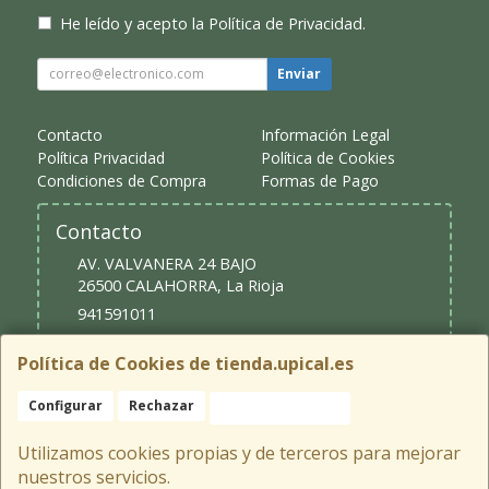
He leído y acepto la
Política de Privacidad
.
Enviar
Contacto
Información Legal
Política Privacidad
Política de Cookies
Condiciones de Compra
Formas de Pago
Contacto
AV. VALVANERA 24 BAJO
26500
CALAHORRA
,
La Rioja
941591011
upical@upical.es
Política de Cookies de tienda.upical.es
Configurar
Rechazar
Aceptar Cookies
Horario
9:30 - 13:30 y 16:30 - 20:00
Utilizamos cookies propias y de terceros para mejorar
nuestros servicios.