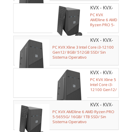
KVX - KVX-
002010
PC KVX
AMDline 6 AMD
Ryzen PRO 5-
5655G/ 16GB/
512GB SSD/
KVX - KVX-
Sin Sistema
Operativo
002015
PC KVX Xline 3 Intel Core i3-12100
Gen12/ 8GB/ 512GB SSD/ Sin
Sistema Operativo
KVX - KVX-
002016
PC KVX Xline 5
Intel Core i3-
12100 Gen12/
16GB/ 512GB
SSD/ Sin
KVX - KVX-
Sistema
Operativo
002013
PC KVX AMDline 6 AMD Ryzen PRO
5-5655G/ 16GB/ 1TB SSD/ Sin
Sistema Operativo