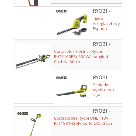
RYOBI -
5133005764
Tijera
Arreglasetos y
Espada
Cortasetos
Ryobi ONE+
RYOBI -
18V RY18GSA-
0/ Sin Batería
5133003645
Cortasetos Eléctrico Ryobi
ni Cargador
RHT6160RS/ 600W/ Longitud
Cuchilla 60cm
RYOBI -
5133004180
Soplador
Ryobi ONE+
18V
RBL1820S40F
RYOBI -
5133003711
Cortabordes Ryobi ONE+ 18V
RLT1831H25F/ Corte Ø25-30cm