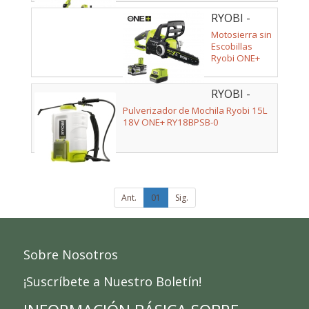
RYOBI -
5133003830
Motosierra sin
Escobillas
Ryobi ONE+
18V
RCS18X3050F
RYOBI -
5133005774
Pulverizador de Mochila Ryobi 15L
18V ONE+ RY18BPSB-0
Ant.
01
Sig.
Sobre Nosotros
¡Suscríbete a Nuestro Boletín!