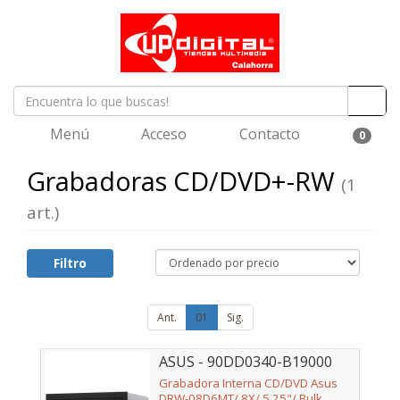
Menú
Acceso
Contacto
0
Grabadoras CD/DVD+-RW
(1
art.)
Filtro
Ant.
01
Sig.
ASUS - 90DD0340-B19000
Grabadora Interna CD/DVD Asus
DRW-08D6MT/ 8X/ 5.25"/ Bulk