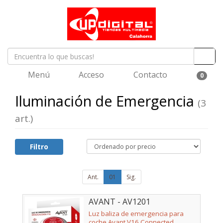
Menú
Acceso
Contacto
0
Iluminación de Emergencia
(3
art.)
Filtro
Ant.
01
Sig.
AVANT - AV1201
Luz baliza de emergencia para
coche Avant V16 Connected