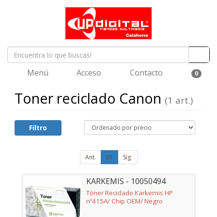
Menú
Acceso
Contacto
0
Toner reciclado Canon
(1 art.)
Filtro
Ant.
01
Sig.
KARKEMIS - 10050494
Tóner Reciclado Karkemis HP
nº415A/ Chip OEM/ Negro