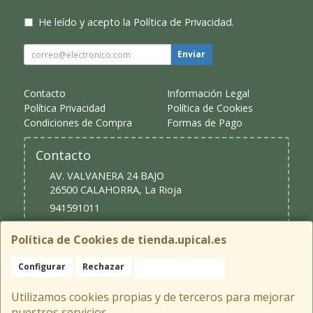
He leído y acepto la
Política de Privacidad
.
Enviar
Contacto
Información Legal
Política Privacidad
Política de Cookies
Condiciones de Compra
Formas de Pago
Contacto
AV. VALVANERA 24 BAJO
26500
CALAHORRA
,
La Rioja
941591011
upical@upical.es
Política de Cookies de tienda.upical.es
Configurar
Rechazar
Aceptar Cookies
Horario
9:30 - 13:30 y 16:30 - 20:00
Utilizamos cookies propias y de terceros para mejorar
nuestros servicios.