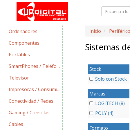
Inicio
Periféric
Ordenadores
Componentes
Sistemas d
Portátiles
SmartPhones / Teléfonos
Stock
Televisor
Solo con Stock
Impresoras / Consumibles
Marcas
Conectividad / Redes
LOGITECH (8)
Gaming / Consolas
POLY (4)
Cables
Formato