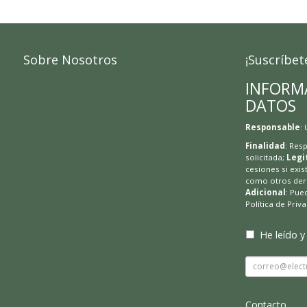
Sobre Nosotros
¡Suscríbet
INFORM
DATOS
Responsable
:
Finalidad
: Res
solicitada;
Legi
cesiones si exis
como otros dere
Adicional
: Pue
Política de Priv
He leído y
Contacto