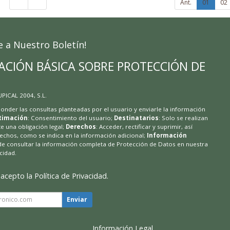
Ant.
01
02
e a Nuestro Boletín!
ACIÓN BÁSICA SOBRE PROTECCIÓN DE
 UPICAL 2004, S.L.
ponder las consultas planteadas por el usuario y enviarle la información
timación
: Consentimiento del usuario;
Destinatarios
: Solo se realizan
te una obligación legal;
Derechos
: Acceder, rectificar y suprimir, así
chos, como se indica en la información adicional;
Información
de consultar la información completa de Protección de Datos en nuestra
acidad
.
 acepto la
Política de Privacidad
.
Enviar
Información Legal