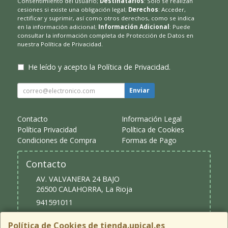
Consentimiento del usuario;
Destinatarios
: Solo se realizan
cesiones si existe una obligación legal;
Derechos
: Acceder,
rectificar y suprimir, así como otros derechos, como se indica
en la información adicional;
Información Adicional
: Puede
consultar la información completa de Protección de Datos en
nuestra
Política de Privacidad
.
He leído y acepto la
Política de Privacidad
.
Enviar
Contacto
Información Legal
Política Privacidad
Política de Cookies
Condiciones de Compra
Formas de Pago
Contacto
AV. VALVANERA 24 BAJO
26500
CALAHORRA
,
La Rioja
941591011
upical@upical.es
Política de Cookies de tienda.upical.es