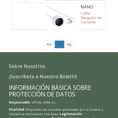
NANO
CABLE -
Cable
10.22.0605-
Alargador de
Corriente
W
Nanocable
10.22.0605-W/
Schuko
Hembra -
Schuko
Ant.
01
Sig.
Macho/ 5m/
Blanco
Sobre Nosotros
¡Suscríbete a Nuestro Boletín!
INFORMACIÓN BÁSICA SOBRE
PROTECCIÓN DE DATOS
Responsable
: UPICAL 2004, S.L.
Finalidad
: Responder las consultas planteadas por el usuario y
enviarle la información solicitada;
Legitimación
: