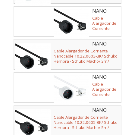
Blanco
NANO
CABLE -
Cable
10.22.0602-
Alargador de
Corriente
BK
Nanocable
10.22.0602-
NANO
BK/ Schuko
Hembra -
CABLE -
Cable Alargador de Corriente
Schuko
10.22.0603-
Nanocable 10.22.0603-BK/ Schuko
Macho/ 2m/
Hembra - Schuko Macho/ 3m/
BK
Negro
Negro
NANO
CABLE -
Cable
10.22.0603-
Alargador de
Corriente
W
Nanocable
10.22.0603-W/
NANO
Schuko
Hembra -
CABLE -
Cable Alargador de Corriente
Schuko
10.22.0605-
Nanocable 10.22.0605-BK/ Schuko
Macho/ 3m/
Hembra - Schuko Macho/ 5m/
BK
Blanco
Negro