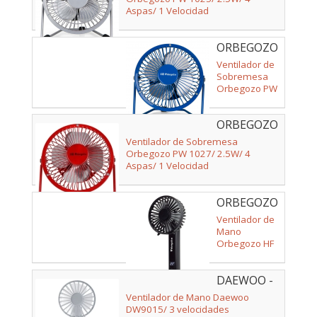
Aspas/ 1 Velocidad
ORBEGOZO
- 17937
Ventilador de
Sobremesa
Orbegozo PW
1026/ 2.5W/ 4
Aspas/ 1
ORBEGOZO
Velocidad
- 18082 OR
Ventilador de Sobremesa
Orbegozo PW 1027/ 2.5W/ 4
Aspas/ 1 Velocidad
ORBEGOZO
- 18372
Ventilador de
Mano
Orbegozo HF
1800/ 4
velocidades
DAEWOO -
DW9015
Ventilador de Mano Daewoo
DW9015/ 3 velocidades