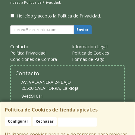
nuestra
Política de Privacidad
.
He leído y acepto la
Política de Privacidad
.
Enviar
Contacto
Información Legal
Política Privacidad
Política de Cookies
Condiciones de Compra
Formas de Pago
Contacto
AV. VALVANERA 24 BAJO
26500
CALAHORRA
,
La Rioja
941591011
upical@upical.es
Política de Cookies de tienda.upical.es
Configurar
Rechazar
Aceptar Cookies
Horario
9:30 - 13:30 y 16:30 - 20:00
Utilizamos cookies propias y de terceros para mejorar