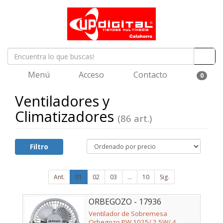
Menú
Acceso
Contacto
0
Ventiladores y
Climatizadores
(86 art.)
Filtro
Ant.
01
02
03
...
10
Sig.
ORBEGOZO - 17936
Ventilador de Sobremesa
Orbegozo PW 1025/ 2.5W/ 4