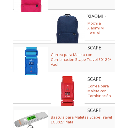
XIAOMI -
ZJB4144GL
Mochila
Xiaomi Mi
Casual
Daypack/ 10L/
Azul Oscuro
SCAPE
TRAVEL -
Correa para Maleta con
E0120
Combinación Scape Travel E0120/
Azul
SCAPE
TRAVEL -
Correa para
E0121
Maleta con
Combinación
Scape Travel
E0121/ Roja
SCAPE
TRAVEL -
Báscula para Maletas Scape Travel
EC002
EC002/ Plata