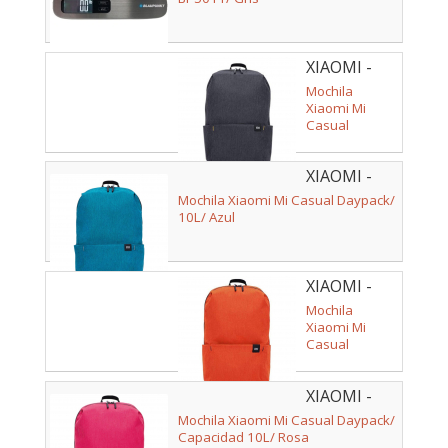
XIAOMI -
ZJB4143GL
Mochila
Xiaomi Mi
Casual
Daypack/ 10L/
Negra
XIAOMI -
ZJB4145GL
Mochila Xiaomi Mi Casual Daypack/
10L/ Azul
XIAOMI -
ZJB4148GL
Mochila
Xiaomi Mi
Casual
Daypack/
Capacidad
XIAOMI -
10L/ Naranja
ZJB4147GL
Mochila Xiaomi Mi Casual Daypack/
Capacidad 10L/ Rosa