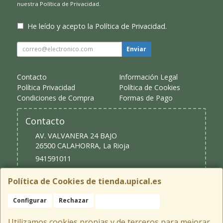
nuestra
Política de Privacidad
.
He leído y acepto la
Política de Privacidad
.
Enviar
Contacto
Información Legal
Política Privacidad
Política de Cookies
Condiciones de Compra
Formas de Pago
Contacto
AV. VALVANERA 24 BAJO
26500
CALAHORRA
,
La Rioja
941591011
upical@upical.es
Política de Cookies de tienda.upical.es
Configurar
Rechazar
Aceptar Cookies
Horario
9:30 - 13:30 y 16:30 - 20:00
Utilizamos cookies propias y de terceros para mejorar