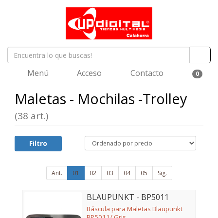
Menú
Acceso
Contacto
0
Maletas - Mochilas -Trolley
(38 art.)
Filtro
Ant.
01
02
03
04
05
Sig.
BLAUPUNKT - BP5011
Báscula para Maletas Blaupunkt
BP5011/ Gris