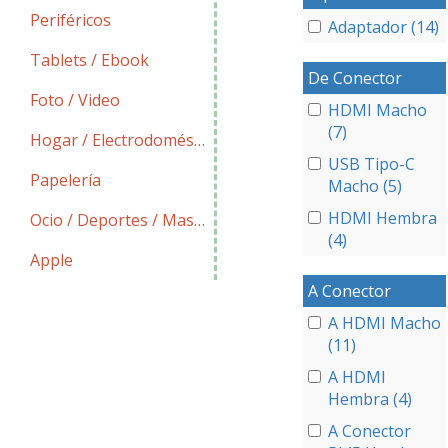
Periféricos
Adaptador (14)
Tablets / Ebook
De Conector
Foto / Video
HDMI Macho
(7)
Hogar / Electrodomésticos
USB Tipo-C
Papelería
Macho (5)
HDMI Hembra
Ocio / Deportes / Mascotas
(4)
Apple
A Conector
A HDMI Macho
(11)
A HDMI
Hembra (4)
A Conector