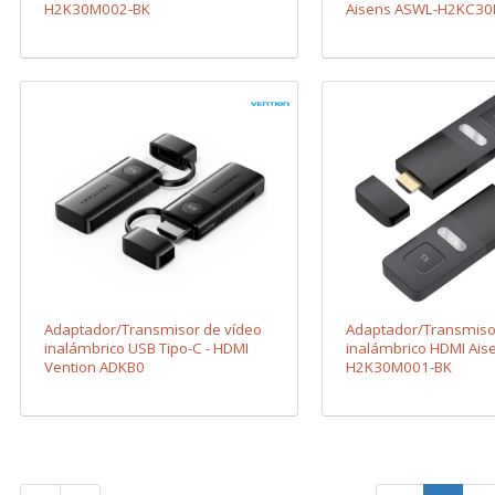
H2K30M002-BK
Aisens ASWL-H2KC30
100W
Adaptador/Transmisor de vídeo
Adaptador/Transmiso
inalámbrico USB Tipo-C - HDMI
inalámbrico HDMI Ais
Vention ADKB0
H2K30M001-BK