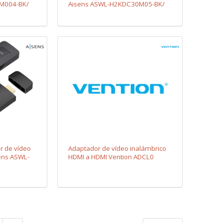
M004-BK/
Aisens ASWL-H2KDC30M05-BK/
100W
r de vídeo
Adaptador de vídeo inalámbrico
ens ASWL-
HDMI a HDMI Vention ADCL0