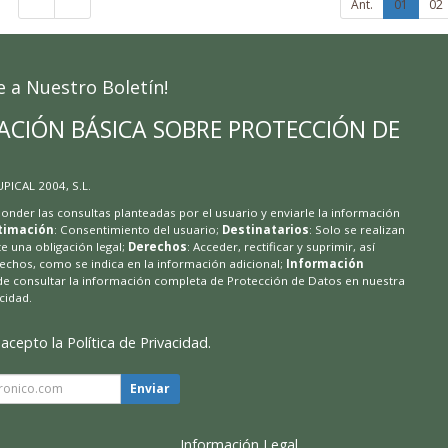
Ant.
01
02
e a Nuestro Boletín!
ACIÓN BÁSICA SOBRE PROTECCIÓN DE
 UPICAL 2004, S.L.
ponder las consultas planteadas por el usuario y enviarle la información
timación
: Consentimiento del usuario;
Destinatarios
: Solo se realizan
te una obligación legal;
Derechos
: Acceder, rectificar y suprimir, así
chos, como se indica en la información adicional;
Información
de consultar la información completa de Protección de Datos en nuestra
acidad
.
 acepto la
Política de Privacidad
.
Enviar
Información Legal