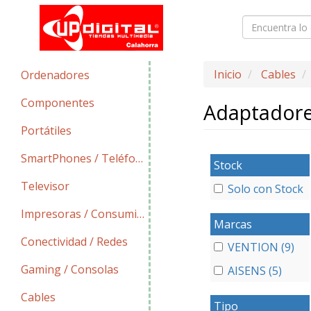
Inicio
Cables
Ordenadores
Componentes
Adaptadore
Portátiles
SmartPhones / Teléfonos
Stock
Televisor
Solo con Stock
Impresoras / Consumibles
Marcas
Conectividad / Redes
VENTION (9)
Gaming / Consolas
AISENS (5)
Cables
Tipo