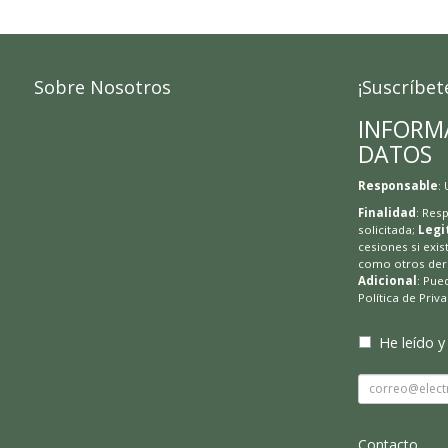
Sobre Nosotros
¡Suscríbet
INFORM
DATOS
Responsable
:
Finalidad
: Res
solicitada;
Legi
cesiones si exis
como otros dere
Adicional
: Pue
Política de Priv
He leído y
Contacto