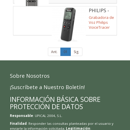
PHILIPS -
DVT1160
Grabadora de
Voz Philips
VoiceTracer
DVT1160/
8kHz/ Negro
Ant.
01
Sig.
Sobre Nosotros
¡Suscríbete a Nuestro Boletín!
INFORMACIÓN BÁSICA SOBRE
PROTECCIÓN DE DATOS
Responsable
: UPICAL 2004, S.L.
Finalidad
: Responder las consultas planteadas por el usuario y
enviarle la información solicitada;
Legitimación
: