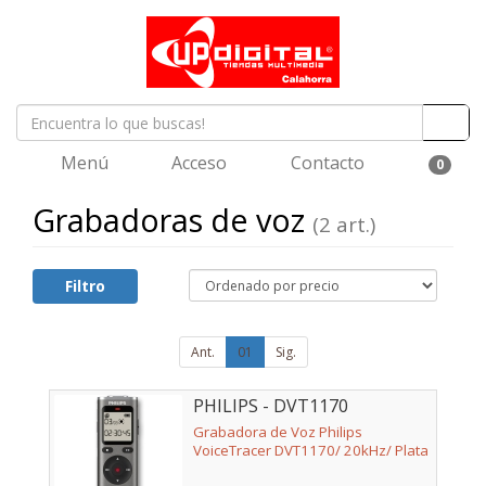
Menú
Acceso
Contacto
0
Grabadoras de voz
(2 art.)
Filtro
Ant.
01
Sig.
PHILIPS - DVT1170
Grabadora de Voz Philips
VoiceTracer DVT1170/ 20kHz/ Plata