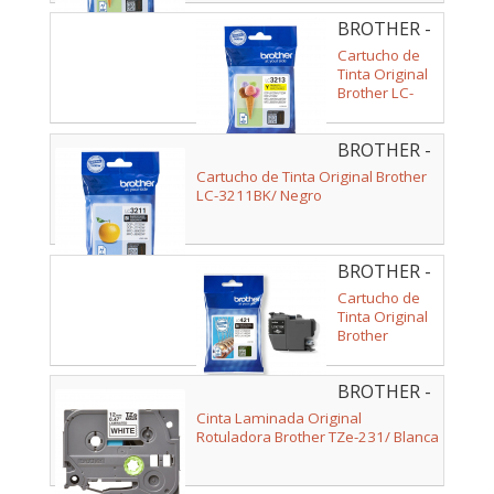
BROTHER -
LC3213Y
Cartucho de
Tinta Original
Brother LC-
3213Y/
Amarillo
BROTHER -
LC3211BK
Cartucho de Tinta Original Brother
LC-3211BK/ Negro
BROTHER -
LC421BK
Cartucho de
Tinta Original
Brother
LC421/ Negro
BROTHER -
TZE231
Cinta Laminada Original
Rotuladora Brother TZe-231/ Blanca