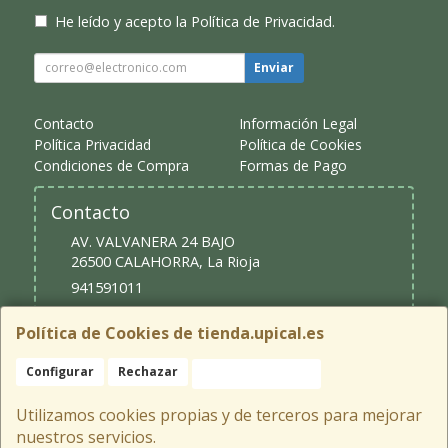
He leído y acepto la
Política de Privacidad
.
Enviar
Contacto
Información Legal
Política Privacidad
Política de Cookies
Condiciones de Compra
Formas de Pago
Contacto
AV. VALVANERA 24 BAJO
26500
CALAHORRA
,
La Rioja
941591011
upical@upical.es
Política de Cookies de tienda.upical.es
Configurar
Rechazar
Aceptar Cookies
Horario
9:30 - 13:30 y 16:30 - 20:00
Utilizamos cookies propias y de terceros para mejorar
nuestros servicios.