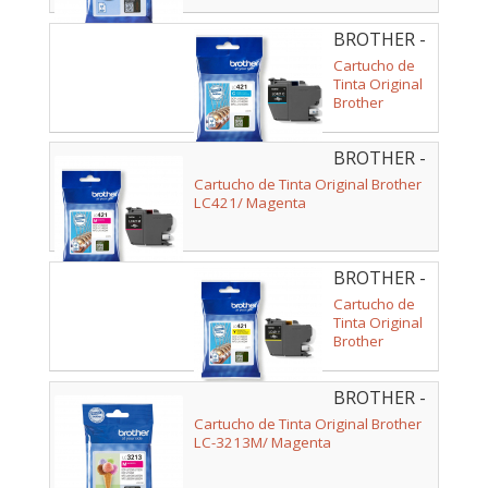
BROTHER -
LC421C
Cartucho de
Tinta Original
Brother
LC421/ Cian
BROTHER -
LC421M
Cartucho de Tinta Original Brother
LC421/ Magenta
BROTHER -
LC421Y
Cartucho de
Tinta Original
Brother
LC421/
Amarillo
BROTHER -
LC3213M
Cartucho de Tinta Original Brother
LC-3213M/ Magenta