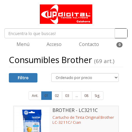
Menú
Acceso
Contacto
0
Consumibles Brother
(69 art.)
Filtro
Ant.
01
02
03
...
08
Sig.
BROTHER - LC3211C
Cartucho de Tinta Original Brother
LC-3211C/ Cian