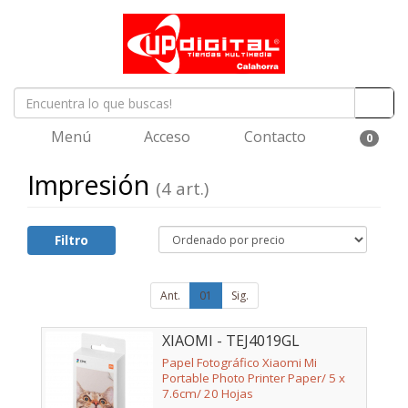
Menú
Acceso
Contacto
0
Impresión
(4 art.)
Filtro
Ant.
01
Sig.
XIAOMI - TEJ4019GL
Papel Fotográfico Xiaomi Mi
Portable Photo Printer Paper/ 5 x
7.6cm/ 20 Hojas