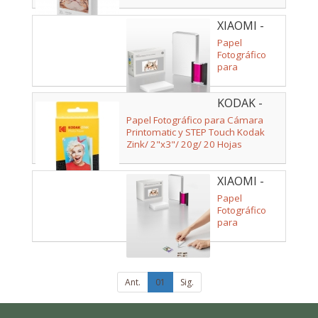
XIAOMI -
BHR082NGL
Papel
Fotográfico
para
Sublimación
Xiaomi
KODAK -
Portable Dye-
Sublimation
RODO20
Papel Fotográfico para Cámara
Photo Paper/ 5
Printomatic y STEP Touch Kodak
x 7.6cm/ 20
Zink/ 2"x3"/ 20g/ 20 Hojas
Hojas
XIAOMI -
BHR082OGL
Papel
Fotográfico
para
Sublimación
Xiaomi
Portable Dye-
Sublimation
Photo Paper
Ant.
01
Sig.
Stickers/ 5 x
7.6cm/ 50