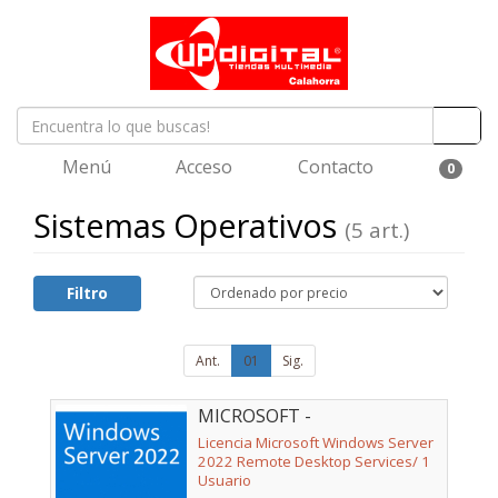
Menú
Acceso
Contacto
0
Sistemas Operativos
(5 art.)
Filtro
Ant.
01
Sig.
MICROSOFT -
DG7GMGF0D7HX-0009
Licencia Microsoft Windows Server
2022 Remote Desktop Services/ 1
Usuario