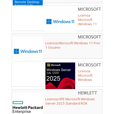
MICROSOFT
- KW9-
Licencia
00656
Microsoft
Windows 11
Home/ 1
Usuario
MICROSOFT
- FQC-10552
Licencia Microsoft Windows 11 Pro/
1 Usuario
MICROSOFT
- P77112-
Licencia
B21
Microsoft
Windows
Server 2025/
CAL/ 5
HEWLETT
Usuarios
PACKARD
Licencia HPE Microsoft Windows
ENTERPRISE
Server 2025 Standard ROK
- P77100-
A21