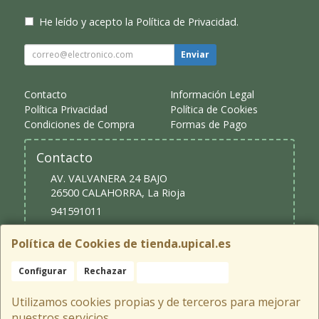
He leído y acepto la
Política de Privacidad
.
Enviar
Contacto
Información Legal
Política Privacidad
Política de Cookies
Condiciones de Compra
Formas de Pago
Contacto
AV. VALVANERA 24 BAJO
26500
CALAHORRA
,
La Rioja
941591011
upical@upical.es
Política de Cookies de tienda.upical.es
Configurar
Rechazar
Aceptar Cookies
Horario
9:30 - 13:30 y 16:30 - 20:00
Utilizamos cookies propias y de terceros para mejorar
nuestros servicios.