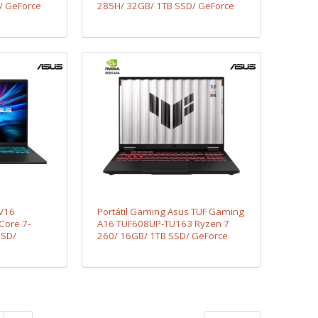
/ GeForce
285H/ 32GB/ 1TB SSD/ GeForce
istema
RTX 5060/ 16"/ Sin Sistema
Operativo
 V16
Portátil Gaming Asus TUF Gaming
Core 7-
A16 TUF608UP-TU163 Ryzen 7
SSD/
260/ 16GB/ 1TB SSD/ GeForce
"/ Sin
RTX 5070/ 16"/ Sin Sistema
Operativo