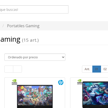
s
Portatiles Gaming
 Gaming
(15 art.)
Ant.
01
02