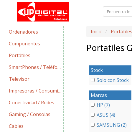
Inicio
Portátile
Ordenadores
Componentes
Portatiles
Portátiles
SmartPhones / Teléfonos
Stock
Televisor
Solo con Stock
Impresoras / Consumibles
Marcas
Conectividad / Redes
HP (7)
Gaming / Consolas
ASUS (4)
SAMSUNG (2)
Cables