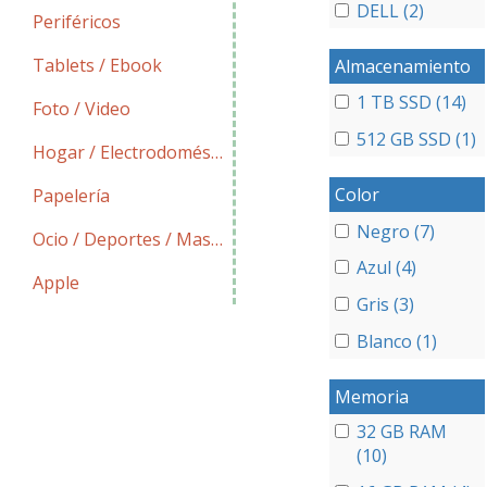
DELL (2)
Periféricos
Tablets / Ebook
Almacenamiento
1 TB SSD (14)
Foto / Video
512 GB SSD (1)
Hogar / Electrodomésticos
Color
Papelería
Negro (7)
Ocio / Deportes / Mascotas
Azul (4)
Apple
Gris (3)
Blanco (1)
Memoria
32 GB RAM
(10)