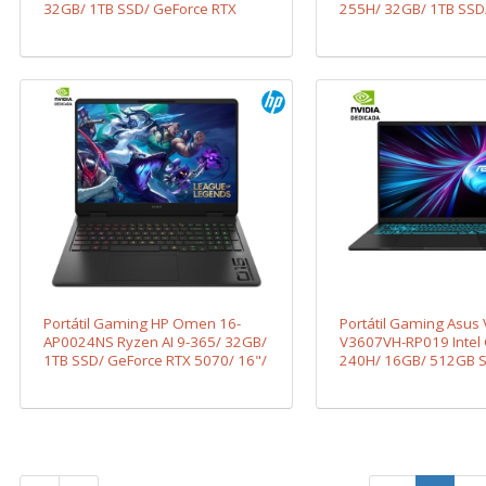
32GB/ 1TB SSD/ GeForce RTX
255H/ 32GB/ 1TB SSD
5060/ 15.6"/ Sin Sistema
RTX 5070/ 16"/ Sin S
Operativo
Operativo
Portátil Gaming HP Omen 16-
Portátil Gaming Asus
AP0024NS Ryzen AI 9-365/ 32GB/
V3607VH-RP019 Intel 
1TB SSD/ GeForce RTX 5070/ 16"/
240H/ 16GB/ 512GB 
Sin Sistema Operativo
GeForce RTX 5050/ 16
Sistema Operativo