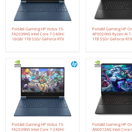
Portátil Gaming HP Victus 15-
Portátil Gaming HP O
FA2039NS Intel Core 7-240H/
AP0020NS Ryzen AI 7
16GB/ 1TB SSD/ GeForce RTX
1TB SSD/ GeForce RTX
5060/ 15.6"/ Sin Sistema
Sin Sistema Operativ
Operativo
Portátil Gaming HP Victus 15-
Portátil Gaming HP O
FA2039NS Intel Core 7-240H/
AN0012NS Intel Core U