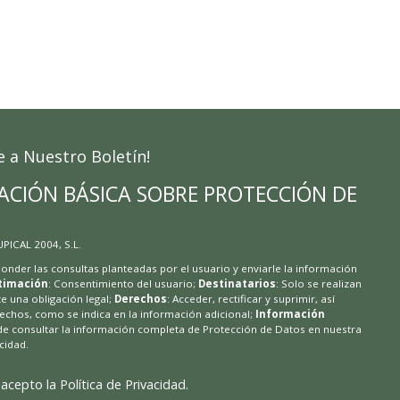
e a Nuestro Boletín!
ACIÓN BÁSICA SOBRE PROTECCIÓN DE
 UPICAL 2004, S.L.
ponder las consultas planteadas por el usuario y enviarle la información
timación
: Consentimiento del usuario;
Destinatarios
: Solo se realizan
te una obligación legal;
Derechos
: Acceder, rectificar y suprimir, así
chos, como se indica en la información adicional;
Información
de consultar la información completa de Protección de Datos en nuestra
acidad
.
 acepto la
Política de Privacidad
.