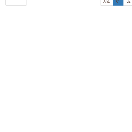
Ant.
01
02