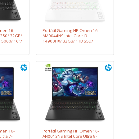
men 16-
Portátil Gaming HP Omen 16-
-350/ 32GB/
AM0044NS Intel Core i9-
 5060/ 16"/
14900HX/ 32GB/ 1TB SSD/
o
GeForce RTX 5060/ 16"/ Sin
Sistema Operativo
men 16-
Portátil Gaming HP Omen 16-
ltra 7-
AN0013NS Intel Core Ultra 9-