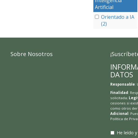
Inteligencia
Artificial
Orientado a IA
(2)
Sobre Nosotros
¡Suscríbet
INFORM
DATOS
Responsable
:
Finalidad
: Res
solicitada;
Legi
cesiones si exis
como otros dere
Adicional
: Pue
Política de Priv
He leído y