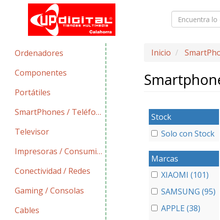
Inicio
SmartPho
Ordenadores
Componentes
Smartphon
Portátiles
SmartPhones / Teléfonos
Stock
Televisor
Solo con Stock
Impresoras / Consumibles
Marcas
Conectividad / Redes
XIAOMI (101)
Gaming / Consolas
SAMSUNG (95)
APPLE (38)
Cables