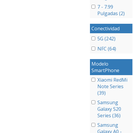
7 - 7.99
Pulgadas (2)
Conectividad
5G (242)
NFC (64)
Modelo
SmartPhone
Xiaomi RedMi
Note Series
(39)
Samsung
Galaxy S20
Series (36)
Samsung
Galaxy A0 -