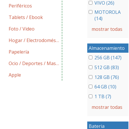
VIVO (26)
Periféricos
MOTOROLA
Tablets / Ebook
(14)
Foto / Video
mostrar todas
Hogar / Electrodomésticos
Almacenamiento
Papelería
256 GB (147)
Ocio / Deportes / Mascotas
512 GB (83)
Apple
128 GB (76)
64 GB (10)
1 TB (7)
mostrar todas
Bateria