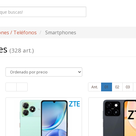
nes / Teléfonos
Smartphones
es
(328 art.)
Ant.
01
02
03