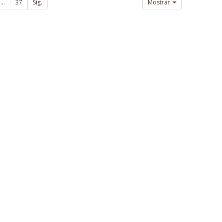
...
37
Sig.
Mostrar