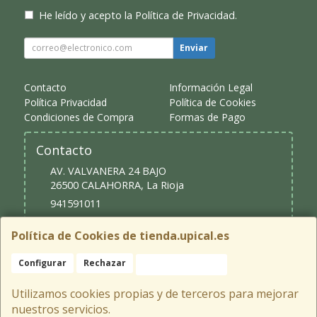
He leído y acepto la
Política de Privacidad
.
Enviar
Contacto
Información Legal
Política Privacidad
Política de Cookies
Condiciones de Compra
Formas de Pago
Contacto
AV. VALVANERA 24 BAJO
26500
CALAHORRA
,
La Rioja
941591011
upical@upical.es
Política de Cookies de tienda.upical.es
Configurar
Rechazar
Aceptar Cookies
Horario
9:30 - 13:30 y 16:30 - 20:00
Utilizamos cookies propias y de terceros para mejorar
nuestros servicios.