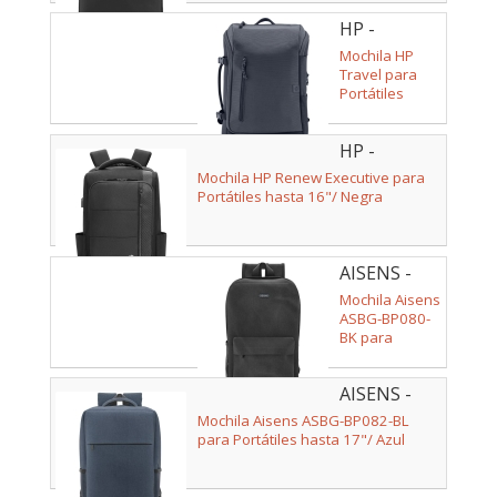
HP -
6H2D8AA
Mochila HP
Travel para
Portátiles
hasta 15.6"/
Gris
HP -
6B8Y1UT
Mochila HP Renew Executive para
Portátiles hasta 16"/ Negra
AISENS -
ASBG-
Mochila Aisens
BP080-BK
ASBG-BP080-
BK para
Portátiles
hasta 15.6"/
AISENS -
Negro
ASBG-
Mochila Aisens ASBG-BP082-BL
BP082-BL
para Portátiles hasta 17"/ Azul