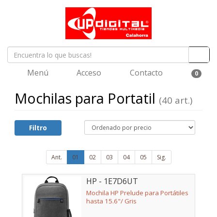
Menú
Acceso
Contacto
0
Mochilas para Portatil
(40 art.)
Filtro
Ant.
01
02
03
04
05
Sig.
HP - 1E7D6UT
Mochila HP Prelude para Portátiles
hasta 15.6"/ Gris