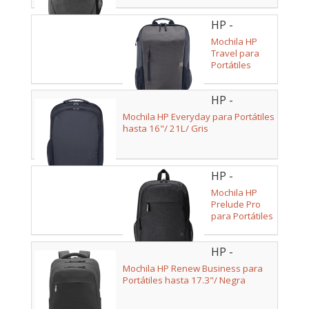
HP -
6H2D9AA
Mochila HP
Travel para
Portátiles
hasta 15.6"/
18L/ Gris
HP -
A08KLUT
Mochila HP Everyday para Portátiles
hasta 16"/ 21L/ Gris
HP -
1X644AA
Mochila HP
Prelude Pro
para Portátiles
hasta 15.6"/
Negra
HP -
3E2U5UT
Mochila HP Renew Business para
Portátiles hasta 17.3"/ Negra