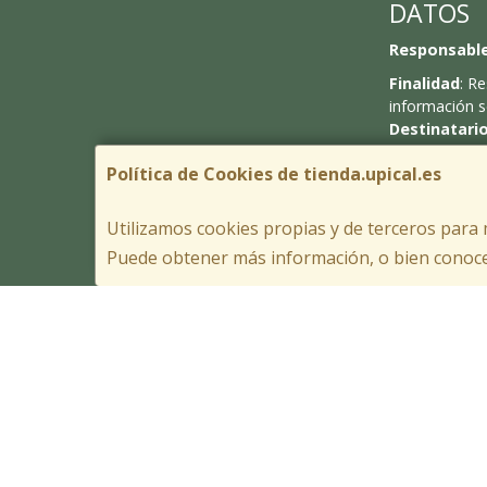
DATOS
Responsabl
Finalidad
: R
información s
Destinatari
Derechos
: A
Política de Cookies de tienda.upical.es
indica en la i
información 
Privacidad
.
Utilizamos cookies propias y de terceros para 
Puede obtener más información, o bien conoce
He leído y
Contacto
Política Priva
Condiciones 