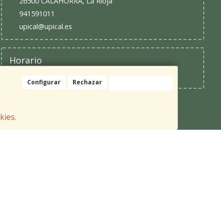
26500
CALAHORRA
,
La Rioja
941591011
upical@upical.es
Horario
9:30 - 13:30 y 16:30 - 20:00
Configurar
Rechazar
Aceptar Cookies
okies
.