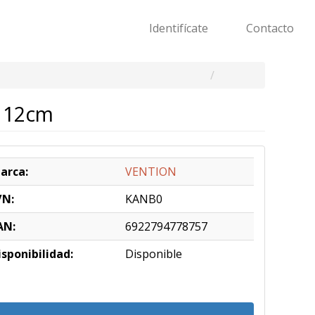
Identifícate
Contacto
/ 12cm
arca:
VENTION
/N:
KANB0
AN:
6922794778757
isponibilidad:
Disponible