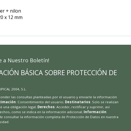
ter + nilon
20 x 12 mm
e a Nuestro Boletín!
ACIÓN BÁSICA SOBRE PROTECCIÓN DE
 UPICAL 2004, S.L.
ponder las consultas planteadas por el usuario y enviarle la información
timación
: Consentimiento del usuario;
Destinatarios
: Solo se realizan
te una obligación legal;
Derechos
: Acceder, rectificar y suprimir, así
chos, como se indica en la información adicional;
Información
de consultar la información completa de Protección de Datos en nuestra
acidad
.