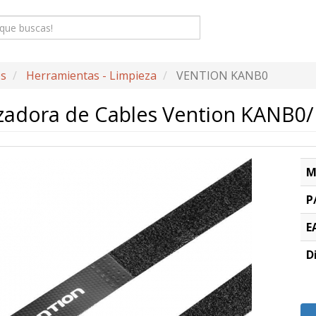
os
Herramientas - Limpieza
VENTION KANB0
izadora de Cables Vention KANB0
M
P
E
D