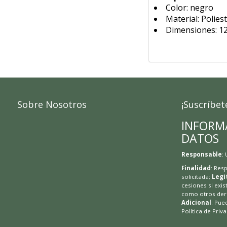
Color: negro
Material: Polies
Dimensiones: 1
Sobre Nosotros
¡Suscríbet
INFORM
DATOS
Responsable
:
Finalidad
: Res
solicitada;
Legi
cesiones si exis
como otros dere
Adicional
: Pue
Política de Priv