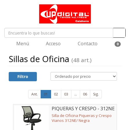
Menú
Acceso
Contacto
0
Sillas de Oficina
(48 art.)
Filtro
Ant.
01
02
03
...
06
Sig.
PIQUERAS Y CRESPO - 312NE
Silla de Oficina Piqueras y Crespo
Vianos 312NE/ Negra