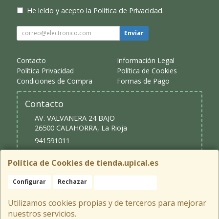
He leído y acepto la
Política de Privacidad
.
Enviar
Contacto
Información Legal
Política Privacidad
Política de Cookies
Condiciones de Compra
Formas de Pago
Contacto
AV. VALVANERA 24 BAJO
26500
CALAHORRA
,
La Rioja
941591011
upical@upical.es
Política de Cookies de tienda.upical.es
Configurar
Rechazar
Aceptar Cookies
Horario
9:30 - 13:30 y 16:30 - 20:00
Utilizamos cookies propias y de terceros para mejorar
nuestros servicios.