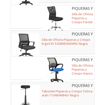
PIQUERAS Y
CRESPO -
Silla de Oficina
358GM8403D840C
Piqueras y
Crespo Pardal
358GM8403D840CRRN
Negra
PIQUERAS Y
CRESPO -
Silla de Oficina Piqueras y Crespo
535BNDW00RN
Ergo535 535BNDW00RN/ Negra
PIQUERAS Y
CRESPO -
Silla de Oficina
312AZ
Piqueras y
Crespo Vianos
312AZ/ Azul
PIQUERAS Y
CRESPO -
Taburete Piqueras y Crespo Tolosa
T10ARAN840
arán T10ARAN840/ Negra