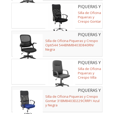
PIQUERAS Y
CRESPO -
Silla de Oficina
31DBNE
Piqueras y
Crespo Gontar
31DBNE/
Negra
PIQUERAS Y
CRESPO -
Silla de Oficina Piqueras y Crespo
544BNM8403D84
Opti544 544BNM8403D840RN/
Negra
PIQUERAS Y
CRESPO -
Silla de Oficina
261SPNE
Piqueras y
Crespo Villa
261SPNE/
Negra
PIQUERAS Y
CRESPO -
Silla de Oficina Piqueras y Crespo
31BM8403D229CR
Gontar 31BM8403D229CRRP/ Azul
y Negra