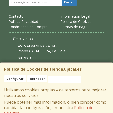
Enviar
Contacto
Información Legal
Política Privacidad
Política de Cookies
Condiciones de Compra
Formas de Pago
Contacto
AV. VALVANERA 24 BAJO
26500
CALAHORRA
,
La Rioja
941591011
upical@upical.es
Política de Cookies de tienda.upical.es
Configurar
Rechazar
Aceptar Cookies
Horario
9:30 - 13:30 y 16:30 - 20:00
Utilizamos cookies propias y de terceros para mejorar
nuestros servicios.
Puede obtener más información, o bien conocer cómo
cambiar la configuración, en nuestra
Política de
, , , , España. - C.I.F.: B26406926 - Tfno: