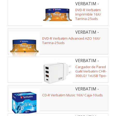
VERBATIM -
43538
DVD-R Verbatim
Imprimible 16X/
Tarrina-25uds
VERBATIM -
43522
DVD-R Verbatim Advanced AZO 16X/
Tarrina-25uds
VERBATIM -
49701
Cargador de Pared
GaN Verbatim CHR-
30EU2/ 1xUSB Tipo-
C/ 3xUSB/ 30W
VERBATIM -
43365
CD-R Verbatim Music 16X/ Caja-10uds