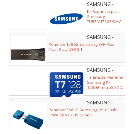
SAMSUNG -
Kit Repuesto para
Samsung
TU85DU7105KXXC -
Placa, Fuente,
Altavoces, Cables
SAMSUNG -
Flex, Módulo WIFI,
Receptor IR
MUF-
Pendrive 128GB Samsung BAR Plus
128BE4/APC
Titan Gray USB 3.1
SAMSUNG -
MB-
Tarjeta de Memoria
MB128T/WW
Samsung P7
128GB microSD XC/
Clase 10/ 170MBs
SAMSUNG -
MUF-
Pendrive 256GB Samsung USB Flash
256DA/APC
Drive Tipo-C/ USB Tipo-C