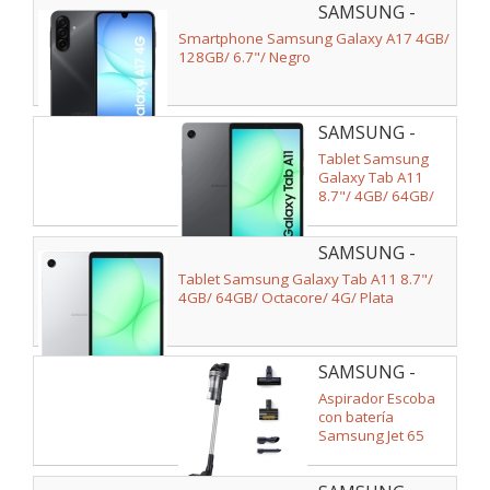
SAMSUNG -
SM-
Smartphone Samsung Galaxy A17 4GB/
A175FZKBEUB
128GB/ 6.7"/ Negro
SAMSUNG -
SM-
Tablet Samsung
X135FZAAEUB
Galaxy Tab A11
8.7"/ 4GB/ 64GB/
Octacore/ 4G/ Gris
SAMSUNG -
SM-
Tablet Samsung Galaxy Tab A11 8.7"/
X135FZSAEUB
4GB/ 64GB/ Octacore/ 4G/ Plata
SAMSUNG -
VS15A60AGR5/WA
Aspirador Escoba
con batería
Samsung Jet 65
Pet/ 150W/
Autonomía 40 Min