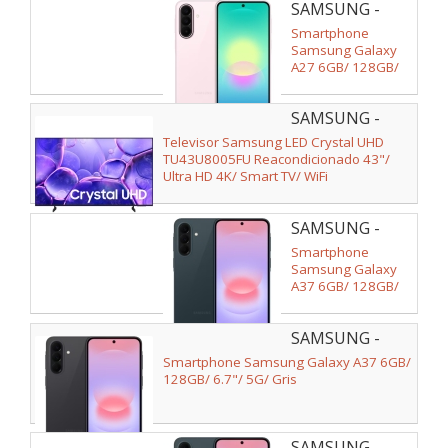
SAMSUNG -
SM-
Smartphone
A276BLIBEUB
Samsung Galaxy
A27 6GB/ 128GB/
6.7"/ 5G/ Rosa
SAMSUNG -
Televisor Samsung LED Crystal UHD
TU43U8005FU Reacondicionado 43"/
Ultra HD 4K/ Smart TV/ WiFi
SAMSUNG -
SM-
Smartphone
A376BDGBEUB
Samsung Galaxy
A37 6GB/ 128GB/
6.7"/ 5G/ Verde
Oscuro
SAMSUNG -
SM-
Smartphone Samsung Galaxy A37 6GB/
A376BZABEUE
128GB/ 6.7"/ 5G/ Gris
SAMSUNG -