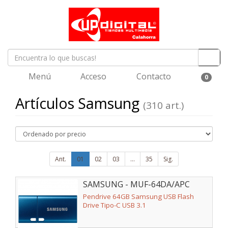
Menú
Acceso
Contacto
0
Artículos Samsung
(310 art.)
Ant.
01
02
03
...
35
Sig.
SAMSUNG - MUF-64DA/APC
Pendrive 64GB Samsung USB Flash
Drive Tipo-C USB 3.1