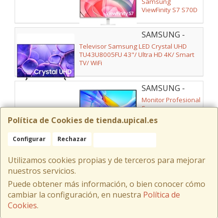
Samsung
ViewFinity S7 S70D
S32D701EAU 32"/
4K/ Negro
SAMSUNG -
TU43U8005FUXXC
Televisor Samsung LED Crystal UHD
TU43U8005FU 43"/ Ultra HD 4K/ Smart
TV/ WiFi
SAMSUNG -
LS27D800UAUXEN
Monitor Profesional
Samsung
ViewFinity S8
Política de Cookies de tienda.upical.es
S27D800UAU 27"/
4K/ Regulable en
Configurar
Rechazar
Aceptar Cookies
SAMSUNG -
altura/ Negro
MZ-V9P1T0CW
Disco SSD Samsung 990 PRO 1TB/ M.2
Utilizamos cookies propias y de terceros para mejorar
2280 PCIe Gen4/ con Disipador de
Calor/ Compatible con PS5 y PC/ Full
nuestros servicios.
Capacity
Puede obtener más información, o bien conocer cómo
cambiar la configuración, en nuestra
Política de
SAMSUNG -
MZ-
Cookies
.
Disco SSD
77E1T0B/EU
Samsung 870 EVO