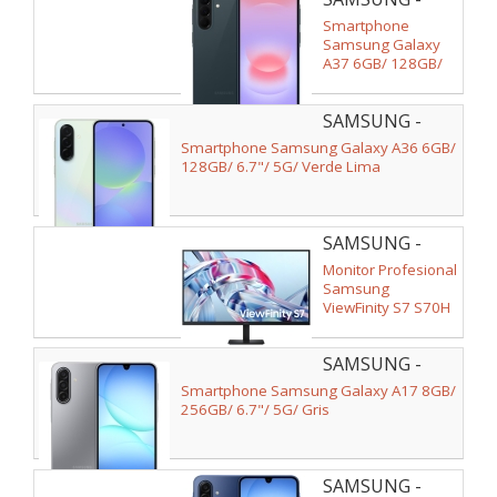
SM-
Smartphone
A376BDGBEUE
Samsung Galaxy
A37 6GB/ 128GB/
6.7"/ 5G/ Verde
Oscuro
SAMSUNG -
SM-
Smartphone Samsung Galaxy A36 6GB/
A366BLGBEUB
128GB/ 6.7"/ 5G/ Verde Lima
SAMSUNG -
LS32H704EAUXEN
Monitor Profesional
Samsung
ViewFinity S7 S70H
S32H704EAU 32"/
4K/ Negro
SAMSUNG -
SM-
Smartphone Samsung Galaxy A17 8GB/
A176BZADEUB
256GB/ 6.7"/ 5G/ Gris
SAMSUNG -