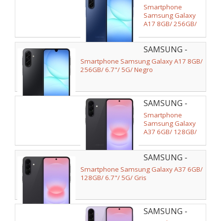
SM-
Smartphone
A176BZBDEUB
Samsung Galaxy
A17 8GB/ 256GB/
6.7"/ 5G/ Azul
SAMSUNG -
SM-
Smartphone Samsung Galaxy A17 8GB/
A176BZKDEUB
256GB/ 6.7"/ 5G/ Negro
SAMSUNG -
SM-
Smartphone
A376BZABEEB
Samsung Galaxy
A37 6GB/ 128GB/
6.7"/ 5G/ Gris
SAMSUNG -
SM-
Smartphone Samsung Galaxy A37 6GB/
A376BZABEUB
128GB/ 6.7"/ 5G/ Gris
SAMSUNG -