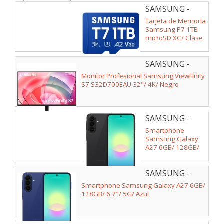
SAMSUNG -
MB-
Tarjeta de Memoria
MB1T0T/WW
Samsung P7 1TB
microSD XC/ Clase
10/ 170MBs
SAMSUNG -
LS32D700EAUXEN
Monitor Profesional Samsung ViewFinity
S7 S32D700EAU 32"/ 4K/ Negro
SAMSUNG -
SM-
Smartphone
A276BZKBEUB
Samsung Galaxy
A27 6GB/ 128GB/
6.7"/ 5G/ Negro
SAMSUNG -
SM-
Smartphone Samsung Galaxy A27 6GB/
A276BZBBEUB
128GB/ 6.7"/ 5G/ Azul