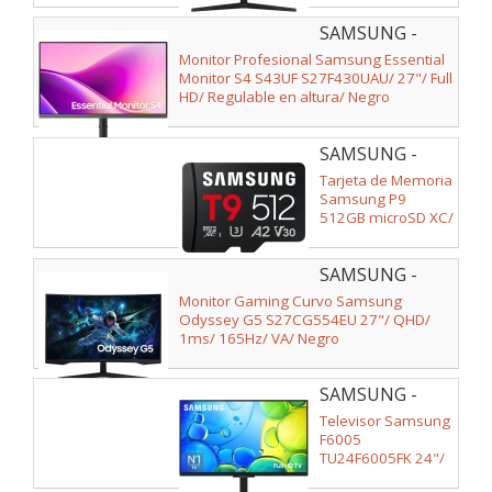
QHD/ 1ms/ 165Hz/
SAMSUNG -
VA/ Negro
LS27F430UAUXEN
Monitor Profesional Samsung Essential
Monitor S4 S43UF S27F430UAU/ 27"/ Full
HD/ Regulable en altura/ Negro
SAMSUNG -
MB-
Tarjeta de Memoria
MH512T/WW
Samsung P9
512GB microSD XC/
Clase 10/ 200MBs
SAMSUNG -
LS27CG554EUXEN
Monitor Gaming Curvo Samsung
Odyssey G5 S27CG554EU 27"/ QHD/
1ms/ 165Hz/ VA/ Negro
SAMSUNG -
TU24F6005FKXSP
Televisor Samsung
F6005
TU24F6005FK 24"/
Full HD/ Smart TV/