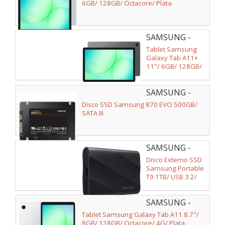
X230NZSREUB
6GB/ 128GB/ Octacore/ Plata
SAMSUNG -
SM-
Tablet Samsung
X230NZAREUB
Galaxy Tab A11+
11"/ 6GB/ 128GB/
Octacore/ Gris
SAMSUNG -
MZ-
Disco SSD Samsung 870 EVO 500GB/
77E500B/EU
SATA III
SAMSUNG -
MU-PG1T0B/EU
Disco Externo SSD
Samsung Portable
T9 1TB/ USB 3.2/
Negro
SAMSUNG -
SM-
Tablet Samsung Galaxy Tab A11 8.7"/
X135FZSEEUB
8GB/ 128GB/ Octacore/ 4G/ Plata