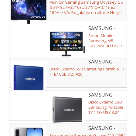
LS27FG510EUXEN
Monitor Gaming Samsung Odyssey G5
Regulable en
G51F S27FG510EU 27"/ QHD/ 1ms/
altura/ Negro
180Hz/ VA/ Regulable en altura/ Negro
SAMSUNG -
LS27FM500EUXEN
Smart Monitor
Samsung M5
S27FM500EU 27"/
Full HD/
Multimedia/ Smart
SAMSUNG -
TV/ Negro
MU-
Disco Externo SSD Samsung Portable T7
PC1T0H/WW
1TB/ USB 3.2/ Azul
SAMSUNG -
MU-
Disco Externo SSD
PC1T0T/WW
Samsung Portable
T7 1TB/ USB 3.2/
Gris
SAMSUNG -
SM-
Smartphone Samsung Galaxy A17 4GB/