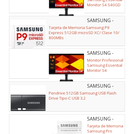
Monitor S4 S40GD
S24D402GAU/ 24"/
Full HD/ Regulable
SAMSUNG -
en altura/ Negro
MB-
Tarjeta de Memoria Samsung P9
MK512T/WW
Express 512GB microSD XC/ Clase 10/
800MBs
SAMSUNG -
LS27D400GAUXEN
Monitor Profesional
Samsung Essential
Monitor S4
S27D400GAU/ 27"/
Full HD/ Regulable
SAMSUNG -
en altura/ Negro
MUF-
Pendrive 512GB Samsung USB Flash
512DA4/APC
Drive Tipo-C USB 3.2
SAMSUNG -
MB-
Tarjeta de Memoria
MJ256KA/EU
Samsung Pro