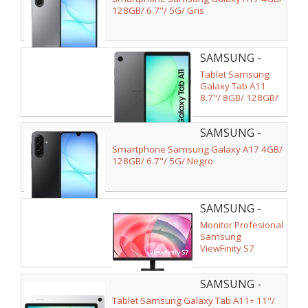
A176BZAAEUE
128GB/ 6.7"/ 5G/ Gris
SAMSUNG -
SM-
Tablet Samsung
X130NZAEEUB
Galaxy Tab A11
8.7"/ 8GB/ 128GB/
Octacore/ Gris
SAMSUNG -
SM-
Smartphone Samsung Galaxy A17 4GB/
A176BZKAEUE
128GB/ 6.7"/ 5G/ Negro
SAMSUNG -
LS27D700EAUXEN
Monitor Profesional
Samsung
ViewFinity S7
S27D700EAU 27"/
4K/ Negro
SAMSUNG -
SM-
Tablet Samsung Galaxy Tab A11+ 11"/