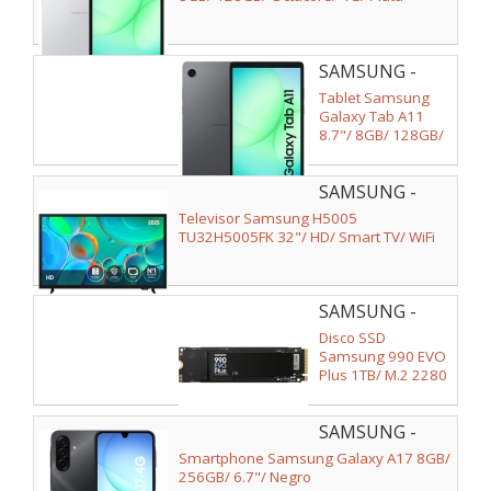
SAMSUNG -
SM-
Tablet Samsung
X135FZAEEUB
Galaxy Tab A11
8.7"/ 8GB/ 128GB/
Octacore/ 4G/ Gris
SAMSUNG -
TU32H5005FKXSP
Televisor Samsung H5005
TU32H5005FK 32"/ HD/ Smart TV/ WiFi
SAMSUNG -
MZ-V9S1T0BW
Disco SSD
Samsung 990 EVO
Plus 1TB/ M.2 2280
PCIe Gen5/
Compatible con
SAMSUNG -
PS5 y PC/ Full
Capacity
SM-
Smartphone Samsung Galaxy A17 8GB/
A175FZKEEUB
256GB/ 6.7"/ Negro