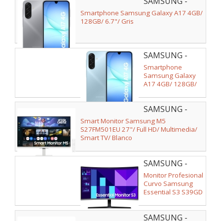
SAMSUNG -
SM-
Smartphone Samsung Galaxy A17 4GB/
A175FZABEUE
128GB/ 6.7"/ Gris
SAMSUNG -
SM-
Smartphone
A175FLBBEUB
Samsung Galaxy
A17 4GB/ 128GB/
6.7"/ Azul
SAMSUNG -
LS27FM501EUXEN
Smart Monitor Samsung M5
S27FM501EU 27"/ Full HD/ Multimedia/
Smart TV/ Blanco
SAMSUNG -
LS32D396GAUXEN
Monitor Profesional
Curvo Samsung
Essential S3 S39GD
S32D396GAU 32"/
Full HD/
SAMSUNG -
Multimedia/ Negro