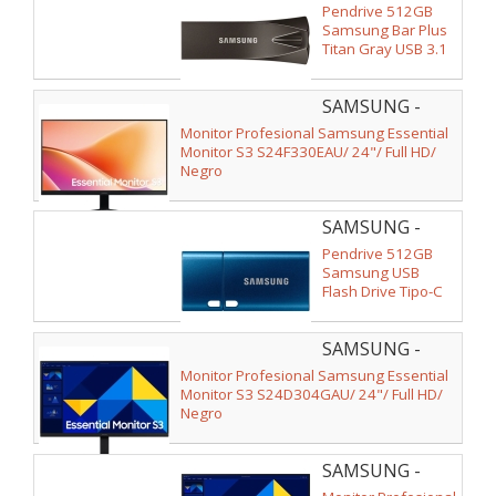
MUF-
Pendrive 512GB
512BE4/APC
Samsung Bar Plus
Titan Gray USB 3.1
SAMSUNG -
LS24F330EAUXEN
Monitor Profesional Samsung Essential
Monitor S3 S24F330EAU/ 24"/ Full HD/
Negro
SAMSUNG -
MUF-
Pendrive 512GB
512DA/APC
Samsung USB
Flash Drive Tipo-C
USB 3.2
SAMSUNG -
LS24D304GAUXEN
Monitor Profesional Samsung Essential
Monitor S3 S24D304GAU/ 24"/ Full HD/
Negro
SAMSUNG -
LS24D300GAUXEN