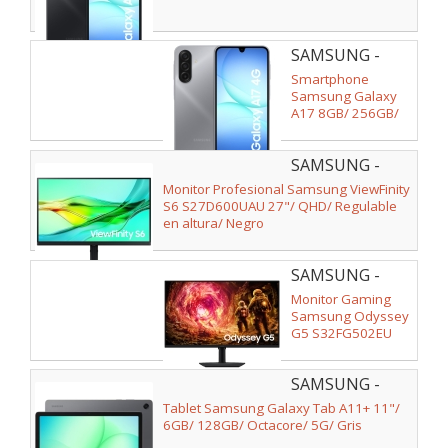
SAMSUNG -
SM-
Smartphone
A175FZAEEUB
Samsung Galaxy
A17 8GB/ 256GB/
6.7"/ Gris
SAMSUNG -
LS27D600UAUXEN
Monitor Profesional Samsung ViewFinity
S6 S27D600UAU 27"/ QHD/ Regulable
en altura/ Negro
SAMSUNG -
LS32FG502EUXEN
Monitor Gaming
Samsung Odyssey
G5 S32FG502EU
32"/ QHD/ 1ms/
180Hz/ IPS/
SAMSUNG -
Regulable en
altura/ Negro
SM-
Tablet Samsung Galaxy Tab A11+ 11"/
X236BZAREUB
6GB/ 128GB/ Octacore/ 5G/ Gris