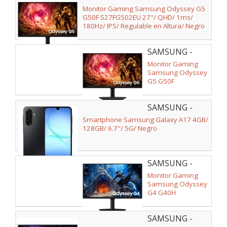
y Plata
LS27FG502EUXEN
Monitor Gaming Samsung Odyssey G5
G50F S27FG502EU 27"/ QHD/ 1ms/
180Hz/ IPS/ Regulable en Altura/ Negro
SAMSUNG -
LS27FG506EUXEN
Monitor Gaming
Samsung Odyssey
G5 G50F
S27FG506EU 27"/
QHD/ 1ms/ 180Hz/
SAMSUNG -
IPS/ Regulable en
Altura/ Negro
SM-
Smartphone Samsung Galaxy A17 4GB/
A176BZKAEUB
128GB/ 6.7"/ 5G/ Negro
SAMSUNG -
LS27HG402EUXEN
Monitor Gaming
Samsung Odyssey
G4 G40H
S27HG402EU/ 27"/
Full HD/ 1ms/
SAMSUNG -
300Hz/ IPS/
Multimedia/