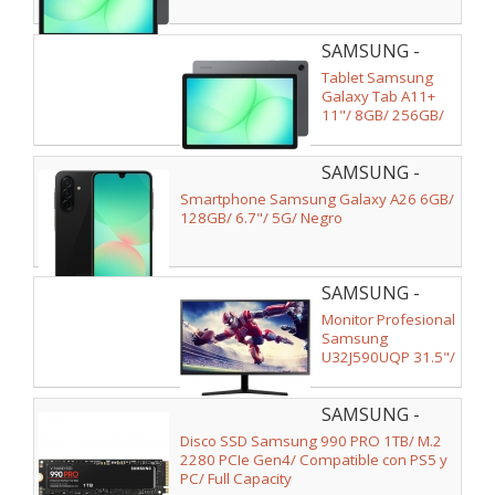
SAMSUNG -
SM-
Tablet Samsung
X230NZAPEUB
Galaxy Tab A11+
11"/ 8GB/ 256GB/
Octacore/ Gris
SAMSUNG -
SM-
Smartphone Samsung Galaxy A26 6GB/
A266BZKBEUB
128GB/ 6.7"/ 5G/ Negro
SAMSUNG -
LU32J590UQPXEN
Monitor Profesional
Samsung
U32J590UQP 31.5"/
4K/ Gris Oscuro
SAMSUNG -
MZ-V9P1T0BW
Disco SSD Samsung 990 PRO 1TB/ M.2
2280 PCIe Gen4/ Compatible con PS5 y
PC/ Full Capacity