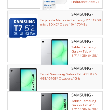
Endurance 256GB
microSD XC con
Adaptador/ Clase
SAMSUNG -
10/ 100MBs
MB-
Tarjeta de Memoria Samsung P7 512GB
MB512T/WW
microSD XC/ Clase 10/ 170MBs
SAMSUNG -
SM-
Tablet Samsung
X130NZSAEUB
Galaxy Tab A11
8.7"/ 4GB/ 64GB/
Octacore/ Plata
SAMSUNG -
SM-
Tablet Samsung Galaxy Tab A11 8.7"/
X130NZAAEUB
4GB/ 64GB/ Octacore/ Gris
SAMSUNG -
SM-
Tablet Samsung
X130NZAAEUE
Galaxy Tab A11
8.7"/ 4GB/ 64GB/