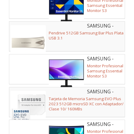
Monitor Profesional
Samsung Essential
Monitor S3
S24D300GAU/ 24"/
Full HD/ Negro
SAMSUNG -
MUF-
Pendrive 512GB Samsung Bar Plus Plata
512BE3/APC
USB 3.1
SAMSUNG -
LS24F320GAUXEN
Monitor Profesional
Samsung Essential
Monitor S3
S24F320GAU/ 24"/
Full HD/ Negro
SAMSUNG -
MB-
Tarjeta de Memoria Samsung EVO Plus
MC512SA/EU
2023 512GB microSD XC con Adaptador/
Clase 10/ 160MBs
SAMSUNG -
LS24D364GAUXEN
Monitor Profesional