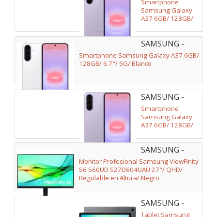
SM-
Smartphone
A376BLVBEUB
Samsung Galaxy
A37 6GB/ 128GB/
6.7"/ 5G/ Lavanda
SAMSUNG -
SM-
Smartphone Samsung Galaxy A37 6GB/
A376BZWBEUE
128GB/ 6.7"/ 5G/ Blanco
SAMSUNG -
SM-
Smartphone
A376BLVBEUE
Samsung Galaxy
A37 6GB/ 128GB/
6.7"/ 5G/ Lavanda
SAMSUNG -
LS27D604UAUXEN
Monitor Profesional Samsung ViewFinity
S6 S60UD S27D604UAU 27"/ QHD/
Regulable en Altura/ Negro
SAMSUNG -
SM-
Tablet Samsung