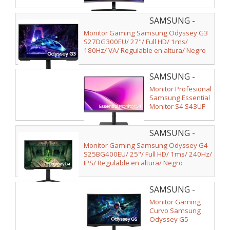
S32D390GAU 32"/
Full HD/ Negro
SAMSUNG -
LS27DG300EUXEN
Monitor Gaming Samsung Odyssey G3
S27DG300EU/ 27"/ Full HD/ 1ms/
180Hz/ VA/ Regulable en altura/ Negro
SAMSUNG -
LS24F434UAUXEN
Monitor Profesional
Samsung Essential
Monitor S4 S43UF
S24F434UAU/ 24"/
Full HD/ Regulable
SAMSUNG -
en altura/ Negro
LS25BG400EUXEN
Monitor Gaming Samsung Odyssey G4
S25BG400EU/ 25"/ Full HD/ 1ms/ 240Hz/
IPS/ Regulable en altura/ Negro
SAMSUNG -
LS27CG552EUXEN
Monitor Gaming
Curvo Samsung
Odyssey G5
S27CG552EU 27"/