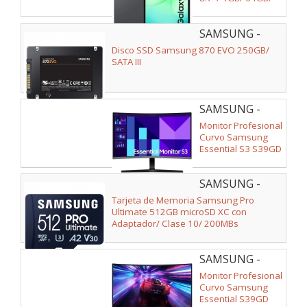
Octacore/ Gris
SAMSUNG -
MZ-
Disco SSD Samsung 870 EVO 250GB/
77E250B/EU
SATA III
SAMSUNG -
LS27D392GAUXEN
Monitor Profesional
Curvo Samsung
Essential S3 S39GD
S27D392GAU 27"/
Full HD/ Negro y
SAMSUNG -
Plata
MB-
Tarjeta de Memoria Samsung Pro
MY512SA/WW
Ultimate 512GB microSD XC con
Adaptador/ Clase 10/ 200MBs
SAMSUNG -
LS32D390GAUXEN
Monitor Profesional
Curvo Samsung
Essential S39GD