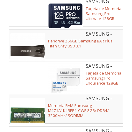
SAMSUNG -
MB-
Tarjeta de Memoria
MY128SA/WW
Samsung Pro
Ultimate 128GB
microSD XC con
Adaptador/ Clase
SAMSUNG -
10/ 200MBs
MUF-
Pendrive 256GB Samsung BAR Plus
256BE4/APC
Titan Gray USB 3.1
SAMSUNG -
MB-
Tarjeta de Memoria
MJ128KA/EU
Samsung Pro
Endurance 128GB
microSD XC con
Adaptador/ Clase
SAMSUNG -
10/ 100MBs
M471A1K43EB1-
Memoria RAM Samsung
CWE
M471A1K43EB1-CWE 8GB/ DDR4/
3200MHz/ SODIMM
SAMSUNG -