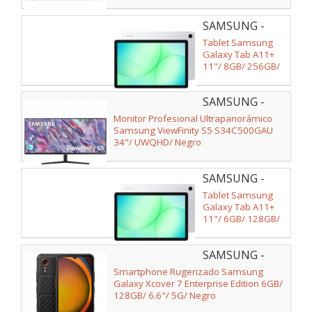
SAMSUNG -
SM-
Tablet Samsung
X230NZSPEUB
Galaxy Tab A11+
11"/ 8GB/ 256GB/
Octacore/ Plata
SAMSUNG -
LS34C500GAUXEN
Monitor Profesional Ultrapanorámico
Samsung ViewFinity S5 S34C500GAU
34"/ UWQHD/ Negro
SAMSUNG -
SM-
Tablet Samsung
X236BZSREUB
Galaxy Tab A11+
11"/ 6GB/ 128GB/
Octacore/ 5G/ Plata
SAMSUNG -
SM-
Smartphone Rugerizado Samsung
G556BZKDEEB
Galaxy Xcover 7 Enterprise Edition 6GB/
128GB/ 6.6"/ 5G/ Negro