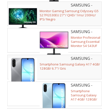
WiFi
SAMSUNG -
LS27FG530EUXEN
Monitor Gaming Samsung Odyssey G5
S27FG530EU 27"/ QHD/ 1ms/ 200Hz/
IPS/ Negro
SAMSUNG -
LS27F434UAUXEN
Monitor Profesional
Samsung Essential
Monitor S4 S43UF
S27F434UAU/ 27"/
Full HD/ Regulable
SAMSUNG -
en altura/ Negro
SM-
Smartphone Samsung Galaxy A17 4GB/
A175FZABEUB
128GB/ 6.7"/ Gris
SAMSUNG -
SM-
Smartphone
A175FLBBEUE
Samsung Galaxy
A17 4GB/ 128GB/
6.7"/ Azul