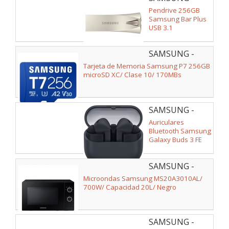
MUF-
Pendrive 256GB
256BE3/APC
Samsung Bar Plus
USB 3.1
SAMSUNG -
MB-
Tarjeta de Memoria Samsung P7 256GB
MB256T/WW
microSD XC/ Clase 10/ 170MBs
SAMSUNG -
SM-
Auriculares
R420NZKAEUB
Bluetooth Samsung
Galaxy Buds 3 FE
con estuche de
carga/ Autonomía
SAMSUNG -
8.5h/ Negros
MS20A3010AL/EC
Microondas Samsung MS20A3010AL/
700W/ Capacidad 20L/ Negro
SAMSUNG -