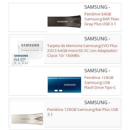
SAMSUNG -
MUF-
Pendrive 64GB
64BE4/APC
Samsung BAR Titan
Gray Plus USB 3.1
SAMSUNG -
MB-MC64SA/EU
Tarjeta de Memoria Samsung EVO Plus
2023 64GB microSD XC con Adaptador/
Clase 10/ 160MBs
SAMSUNG -
MUF-
Pendrive 128GB
128DA/APC
Samsung USB
Flash Drive Tipo-C
USB 3.1
SAMSUNG -
MUF-
Pendrive 128GB Samsung Bar Plus USB
128BE3/APC
3.1