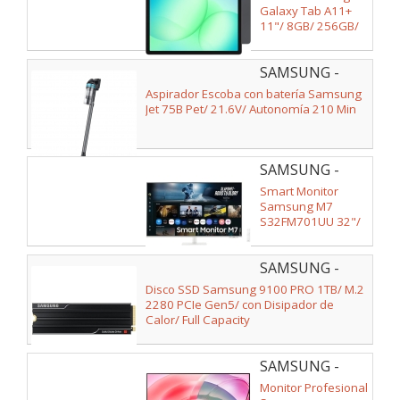
X236BZAPEUB
Galaxy Tab A11+
11"/ 8GB/ 256GB/
Octacore/ 5G/ Gris
SAMSUNG -
VS20B75AGR1/WA
Aspirador Escoba con batería Samsung
Jet 75B Pet/ 21.6V/ Autonomía 210 Min
SAMSUNG -
LS32FM701UUXEN
Smart Monitor
Samsung M7
S32FM701UU 32"/
4K/ Multimedia/
Smart TV/ Blanco
SAMSUNG -
MZ-VAP1T0CW
Disco SSD Samsung 9100 PRO 1TB/ M.2
2280 PCIe Gen5/ con Disipador de
Calor/ Full Capacity
SAMSUNG -
LS32D701EAUXEN
Monitor Profesional