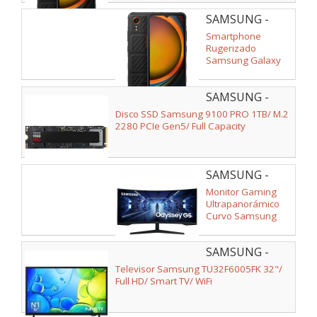
SAMSUNG -
SM-
Smartphone
G556BZKDEEE
Rugerizado
Samsung Galaxy
Xcover 7 Enterprise
Edition 6GB/
SAMSUNG -
128GB/ 6.6"/ 5G/
Negro
MZ-VAP1T0BW
Disco SSD Samsung 9100 PRO 1TB/ M.2
2280 PCIe Gen5/ Full Capacity
SAMSUNG -
LC34G55TWWPXEN
Monitor Gaming
Ultrapanorámico
Curvo Samsung
Odyssey G5
LC34G55TWWP
SAMSUNG -
34"/ UWQHD/ 1ms/
165Hz/ VA/ Negro
TU32F6005FKXSP
Televisor Samsung TU32F6005FK 32"/
Full HD/ Smart TV/ WiFi