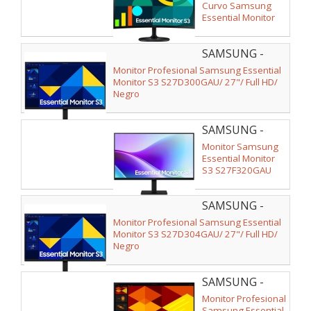
Curvo Samsung
Essential Monitor
S3 S36GD
S24D364GAU/ 24"/
SAMSUNG -
Full HD/ Negro
LS27D300GAUXEN
Monitor Profesional Samsung Essential
Monitor S3 S27D300GAU/ 27"/ Full HD/
Negro
SAMSUNG -
LS27F320GAUXEN
Monitor Samsung
Essential Monitor
S3 S27F320GAU
27"/ Full HD/ Negro
SAMSUNG -
LS27D304GAUXEN
Monitor Profesional Samsung Essential
Monitor S3 S27D304GAU/ 27"/ Full HD/
Negro
SAMSUNG -
LS24D400GAUXEN
Monitor Profesional
Samsung Essential