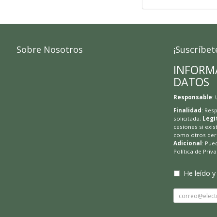
Sobre Nosotros
¡Suscríbet
INFORM
DATOS
Responsable
:
Finalidad
: Res
solicitada;
Legi
cesiones si exis
como otros dere
Adicional
: Pue
Política de Priv
He leído y