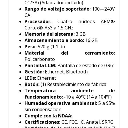
CC/3A) (Adaptador incluido)
Rango de voltaje soportado:
100—240V
CA
Procesador:
Cuatro núcleos ARM®
Cortex®-A53 a 1.5 GHz
Memoria del sistema:
3 GB
Almacenamiento a bordo:
16 GB
Peso:
520 g (1,1 lb)
Material del cerramiento:
Policarbonato
Pantalla LCM:
Pantalla de estado de 0.96"
Gestión:
Ethernet, Bluetooth
LEDs:
Ethernet
Botón:
(1) Restablecimiento de fábrica
Temperatura ambiente de
funcionamiento:
-10 a 40°C (14 a 104°F)
Humedad operativa ambiental:
5 a 95%
sin condensación
Cumple con la NDAA:
Certificaciones:
CE, FCC, IC, Anatel, SRRC