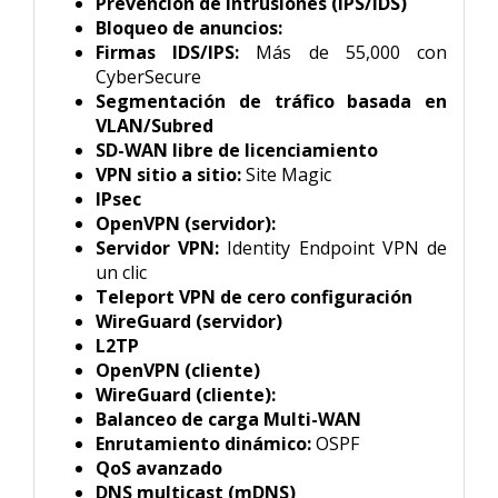
Prevención de intrusiones (IPS/IDS)
Bloqueo de anuncios:
Firmas IDS/IPS:
Más de 55,000 con
CyberSecure
Segmentación de tráfico basada en
VLAN/Subred
SD-WAN libre de licenciamiento
VPN sitio a sitio:
Site Magic
IPsec
OpenVPN (servidor):
Servidor VPN:
Identity Endpoint VPN de
un clic
Teleport VPN de cero configuración
WireGuard (servidor)
L2TP
OpenVPN (cliente)
WireGuard (cliente):
Balanceo de carga Multi-WAN
Enrutamiento dinámico:
OSPF
QoS avanzado
DNS multicast (mDNS)