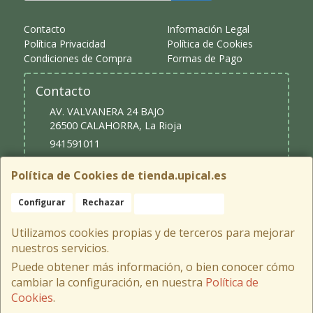
Contacto
Información Legal
Política Privacidad
Política de Cookies
Condiciones de Compra
Formas de Pago
Contacto
AV. VALVANERA 24 BAJO
26500
CALAHORRA
,
La Rioja
941591011
upical@upical.es
Política de Cookies de tienda.upical.es
Configurar
Rechazar
Aceptar Cookies
Horario
9:30 - 13:30 y 16:30 - 20:00
Utilizamos cookies propias y de terceros para mejorar
nuestros servicios.
Puede obtener más información, o bien conocer cómo
cambiar la configuración, en nuestra
Política de
, , , , España. - C.I.F.: B26406926 - Tfno:
Cookies
.